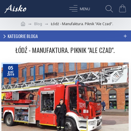
Blog
Łódź - Manufaktura. Piknik "Ale Czad".
KATEGORIE BLOGA
ŁÓDŹ - MANUFAKTURA. PIKNIK "ALE CZAD".
05
paź
2019