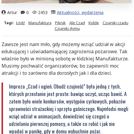
Artur
0
2453
Aktualności, wydarzenia
Tagi:
Łódź
Manufaktura
Piknik
Ale Czad
Kidde
Czujniki czadu
Czujniki dymu
Zawsze jest nam miło, gdy możemy wziąć udział w akcji
edukującej i uświadamiającej zagrożenia pożarowe. Tak
właśnie było w minioną sobotę w łódzkiej Manufakturze.
Musimy pochwalić organizatorów, bo zapewnili moc
atrakcji i to zarówno dla dorosłych jak i dla dzieci.
Impreza „Czad i ogień. Obudź czujność” była jedną z tych,
których przesłanie jest proste: bawiąc uczyć, ucząc bawić. A
zatem było wiele konkursów, występów cyrkowych, pokazów
sprawności strażackiej i sprzętu gaśniczego. Najmłodsi mogli
wziąć udział w animacjach, dowiedzieć się czegoś o
udzielaniu pierwszej pomocy, a także co robić i jak nie
wpadać w panikę, gdy w domu wybuchnie pożar.