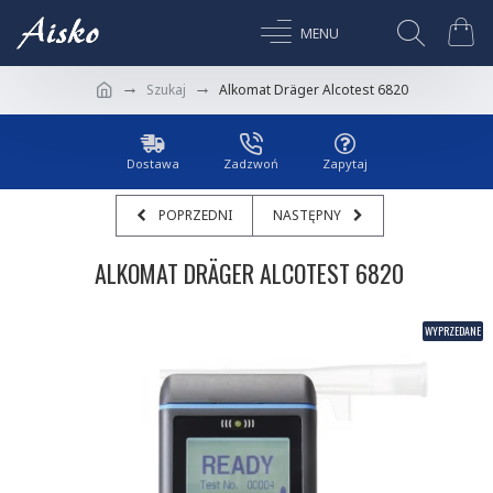
Szukaj
Alkomat Dräger Alcotest 6820
Dostawa
Zadzwoń
Zapytaj
POPRZEDNI
NASTĘPNY
ALKOMAT DRÄGER ALCOTEST 6820
WYPRZEDANE