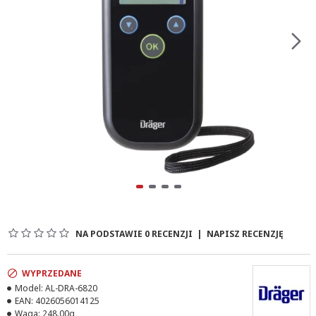
NA PODSTAWIE 0 RECENZJI
|
NAPISZ RECENZJĘ
WYPRZEDANE
Model:
AL-DRA-6820
EAN:
4026056014125
Waga:
248.00g