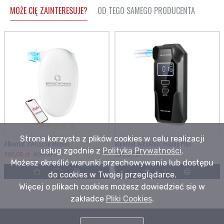
MOŻE CIĘ ZAINTERESUJE?
OD TEGO SAMEGO PRODUCENTA
Strona korzysta z plików cookies w celu realizacji
Alkomat BACscan Mobile
Alkomat AlcoAlert Handy Plus
usług zgodnie z
Polityką Prywatności
.
366,00 zł
359,00 zł
426,00 zł
Możesz określić warunki przechowywania lub dostępu
do cookies w Twojej przeglądarce.
Więcej o plikach cookies możesz dowiedzieć się w
zakładce
Pliki Cookies
.