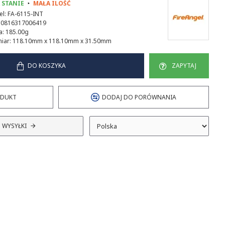
 STANIE
MAŁA ILOŚĆ
l:
FA-6115-INT
0816317006419
a:
185.00g
iar:
118.10mm x 118.10mm x 31.50mm
DO KOSZYKA
ZAPYTAJ
ODUKT
DODAJ DO PORÓWNANIA
 WYSYŁKI