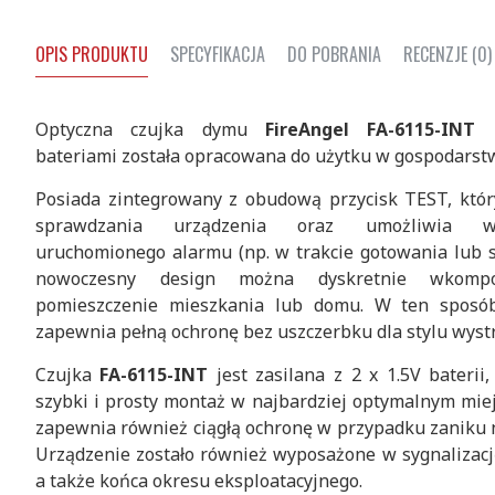
OPIS PRODUKTU
SPECYFIKACJA
DO POBRANIA
RECENZJE (0)
Optyczna czujka dymu
FireAngel
FA-6115-INT
z
bateriami została opracowana do użytku w gospodars
Posiada zintegrowany z obudową przycisk TEST, któr
sprawdzania urządzenia oraz umożliwia wy
uruchomionego alarmu (np. w trakcie gotowania lub sm
nowoczesny design można dyskretnie wkom
pomieszczenie mieszkania lub domu. W ten sposób
zapewnia pełną ochronę bez uszczerbku dla stylu wyst
Czujka
FA-6115-INT
jest zasilana z 2 x 1.5V baterii
szybki i prosty montaż w najbardziej optymalnym miej
zapewnia również ciągłą ochronę w przypadku zaniku na
Urządzenie zostało również wyposażone w sygnalizację
a także końca okresu eksploatacyjnego.