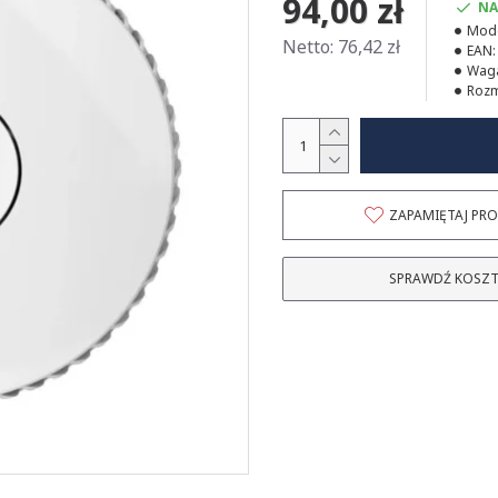
94,00 zł
NA
Mode
Netto: 76,42 zł
EAN:
Wag
Rozm
ZAPAMIĘTAJ PR
SPRAWDŹ
KOSZT