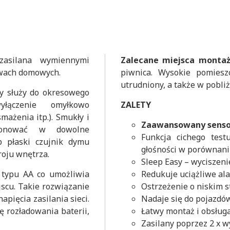
asilana wymiennymi
Zalecane miejsca montaż
twach domowych.
piwnica. Wysokie pomiesz
utrudniony, a także w pobli
y służy do okresowego
łączenie omyłkowo
ZALETY
ażenia itp.). Smukły i
Zaawansowany senso
ponować w dowolne
Funkcja cichego test
 płaski czujnik dymu
głośności w porównan
roju wnętrza.
Sleep Easy – wyciszeni
, typu AA co umożliwia
Redukuje uciążliwe al
scu. Takie rozwiązanie
Ostrzeżenie o niskim s
pięcia zasilania sieci.
Nadaje się do pojazdó
 rozładowania baterii,
Łatwy montaż i obsług
Zasilany poprzez 2 x w