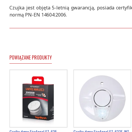
Czujka jest objęta 5-letnią gwarancją, posiada certyfi
normą PN-EN 14604:2006.
POWIĄZANE PRODUKTY
Czujka dymu FireAngel ST-625
Czujka dymu FireAngel ST-623E-INT