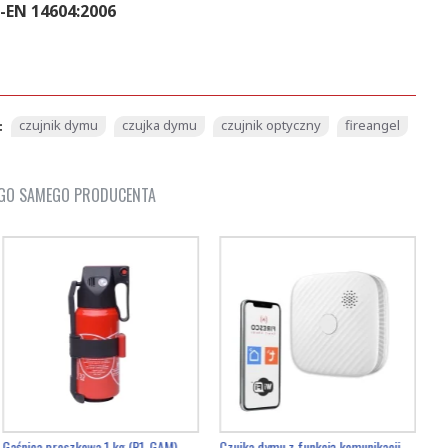
-EN 14604:2006
czujnik dymu
czujka dymu
czujnik optyczny
fireangel
:
GO SAMEGO PRODUCENTA
Gaśnica proszkowa 1 kg (P1-GAM)
Czujka dymu z funkcją komunikacji ZR153SW-CB