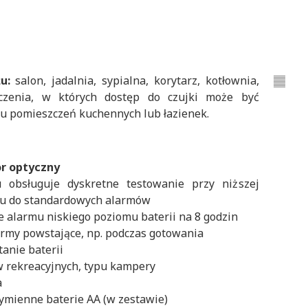
u:
salon, jadalnia, sypialna, korytarz, kotłownia,
czenia, w których dostęp do czujki może być
żu pomieszczeń kuchennych lub łazienek.
r optyczny
u obsługuje dyskretne testowanie przy niższej
iu do standardowych alarmów
e alarmu niskiego poziomu baterii na 8 godzin
army powstające, np. podczas gotowania
tanie baterii
w rekreacyjnych, typu kampery
a
ymienne baterie AA (w zestawie)