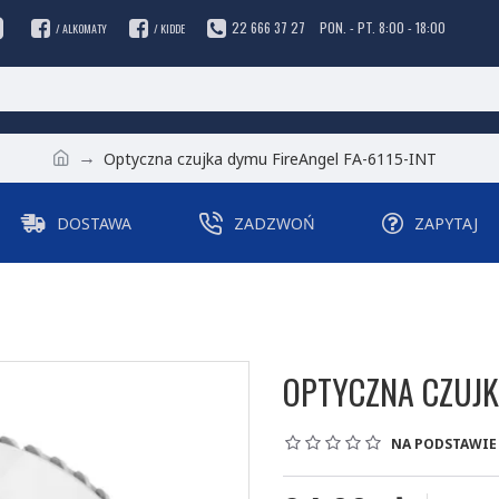
22 666 37 27
PON. - PT. 8:00 - 18:00
/ ALKOMATY
/ KIDDE
Optyczna czujka dymu FireAngel FA-6115-INT
DOSTAWA
ZADZWOŃ
ZAPYTAJ
OPTYCZNA CZUJK
NA PODSTAWIE 