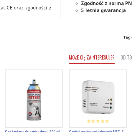
Zgodność z normą PN
kat CE oraz zgodności z
5-letnia gwarancja
Tagi
MOŻE CIĘ ZAINTERESUJE?
OD TE
Gaz testowy do czujek dymu 220 ml
Alarm podróżny Kidde x Cavius
Czujnik gazów wybuchowych MTG-3000H