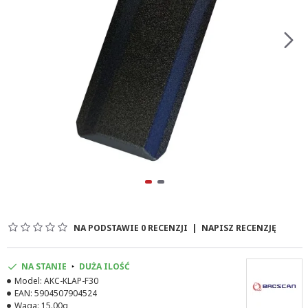
NA PODSTAWIE 0 RECENZJI
|
NAPISZ RECENZJĘ
NA STANIE
DUŻA ILOŚĆ
Model:
AKC-KLAP-F30
EAN:
5904507904524
Waga:
15.00g