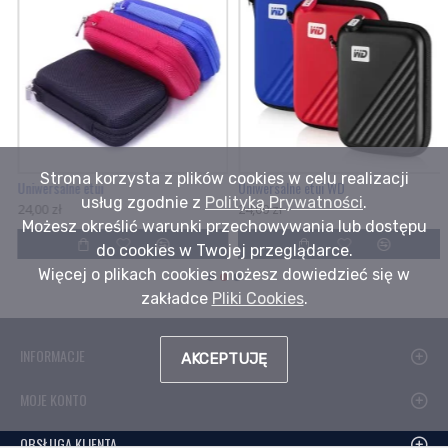
Strona korzysta z plików cookies w celu realizacji
Uniwersalne etui
Uniwersalne etui WD
usług zgodnie z
Polityką Prywatności
.
24,00 zł
24,00 zł
Możesz określić warunki przechowywania lub dostępu
do cookies w Twojej przeglądarce.
Więcej o plikach cookies możesz dowiedzieć się w
zakładce
Pliki Cookies
.
INFORMACJE
AKCEPTUJĘ
MOJE KONTO
OBSŁUGA KLIENTA