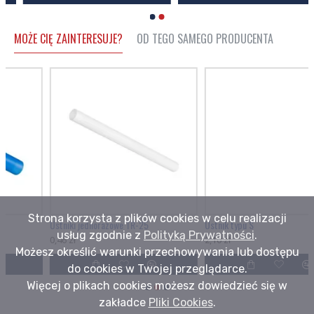
MOŻE CIĘ ZAINTERESUJE?
OD TEGO SAMEGO PRODUCENTA
Strona korzysta z plików cookies w celu realizacji
Ustniki jednorazowe TR-25
Ustnik typu S
usług zgodnie z
Polityką Prywatności
.
0,46 zł
2,10 zł
Możesz określić warunki przechowywania lub dostępu
do cookies w Twojej przeglądarce.
Więcej o plikach cookies możesz dowiedzieć się w
zakładce
Pliki Cookies
.